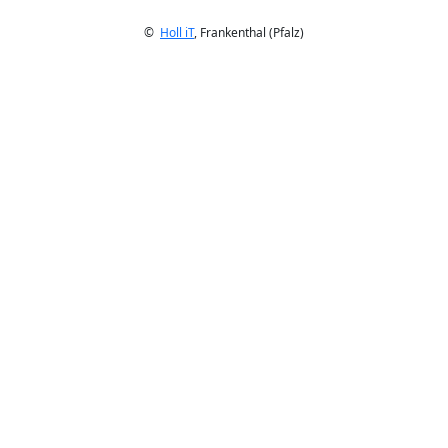
©
Holl iT
, Frankenthal (Pfalz)