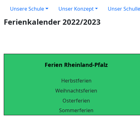
Unsere Schule
Unser Konzept
Unser Schull
Ferienkalender 2022/2023
Ferien Rheinland-Pfalz
Herbstferien
Weihnachtsferien
Osterferien
Sommerferien