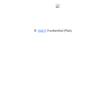
©
Holl iT
, Frankenthal (Pfalz)