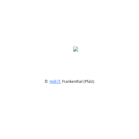
©
Holl iT
, Frankenthal (Pfalz)