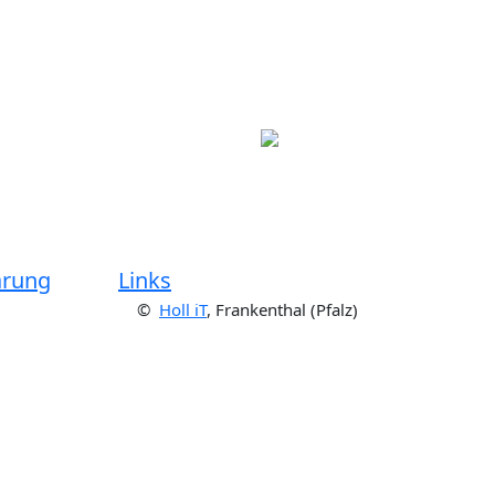
ärung
Links
©
Holl iT
, Frankenthal (Pfalz)